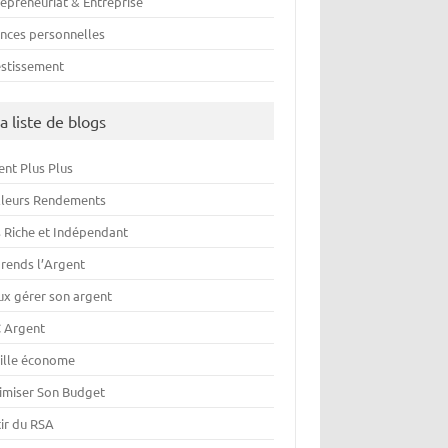
repreneuriat & Entreprise
ances personnelles
estissement
a liste de blogs
ent Plus Plus
lleurs Rendements
s Riche et Indépendant
rends l’Argent
ux gérer son argent
 Argent
ille économe
imiser Son Budget
tir du RSA