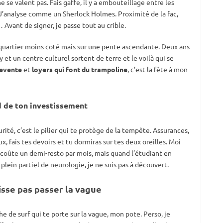
ne se valent pas. Fais gaffe, il y a embouteillage entre les
 J’analyse comme un Sherlock Holmes. Proximité de la fac,
Avant de signer, je passe tout au crible.
un quartier moins coté mais sur une pente ascendante. Deux ans
 et un centre culturel sortent de terre et le voilà qui se
revente
et
loyers qui font du trampoline
, c’est la fête à mon
rd de ton investissement
rité, c’est le pilier qui te protège de la tempête. Assurances,
x, fais tes devoirs et tu dormiras sur tes deux oreilles. Moi
e coûte un demi-resto par mois, mais quand l’étudiant en
plein partiel de neurologie, je ne suis pas à découvert.
isse pas passer la vague
che de surf qui te porte sur la vague, mon pote. Perso, je