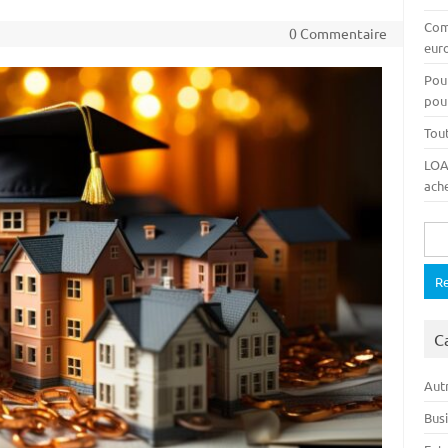
Com
0 Commentaire
euro
Pou
pour
Tout
LOA,
ache
Rech
C
Autr
Bus