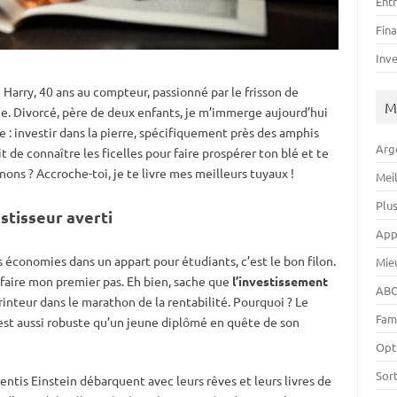
Ent
Fin
Inv
ci Harry, 40 ans au compteur, passionné par le frisson de
M
nce. Divorcé, père de deux enfants, je m’immerge aujourd’hui
 : investir dans la pierre, spécifiquement près des amphis
Arg
 de connaître les ficelles pour faire prospérer ton blé et te
nons ? Accroche-toi, je te livre mes meilleurs tuyaux !
Mei
Plu
estisseur averti
App
es économies dans un appart pour étudiants, c’est le bon filon.
Mie
faire mon premier pas. Eh bien, sache que
l’investissement
ABC
rinteur dans le marathon de la rentabilité. Pourquoi ? Le
Fam
st aussi robuste qu’un jeune diplômé en quête de son
Opt
Sor
ntis Einstein débarquent avec leurs rêves et leurs livres de