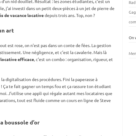
 d’un nid douillet. Résultat : les zones étudiantes, c’est un
Rad
, j’ai investi dans un petit deux-pièces à un jet de pierre de
Gag
is de vacance locative
depuis trois ans. Top, non ?
com
un art
On 
tout est rose, on n’est pas dans un conte de fées. La gestion
stissement. Une négligence, et c’est la cavalerie. Mais là
Men
 locative efficace
, c’est un combo : organisation, rigueur, et
t la digitalisation des procédures. Fini la paperasse à
e ! Ça te fait gagner un temps fou et ça rassure ton étudiant
s-moi. J’utilise une appli qui régale autant mes locataires que
arations, tout est fluide comme un cours en ligne de Steve
ta boussole d’or