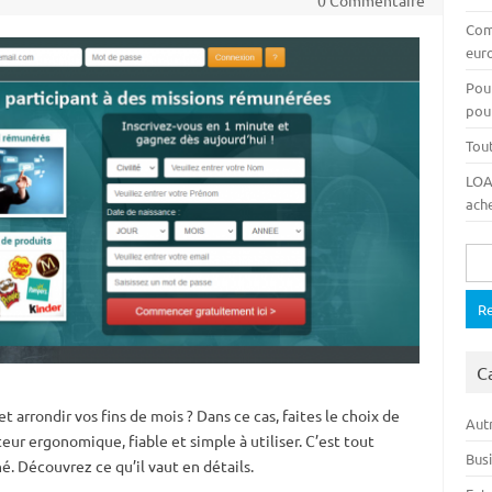
0 Commentaire
Com
euro
Pou
pour
Tout
LOA,
ache
Rech
C
 arrondir vos fins de mois ? Dans ce cas, faites le choix de
Autr
eur ergonomique, fiable et simple à utiliser. C’est tout
Bus
. Découvrez ce qu’il vaut en détails.