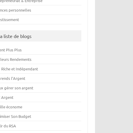
repreneuriat & Entreprise
ances personnelles
estissement
a liste de blogs
ent Plus Plus
lleurs Rendements
s Riche et Indépendant
rends l’Argent
ux gérer son argent
 Argent
ille économe
imiser Son Budget
tir du RSA