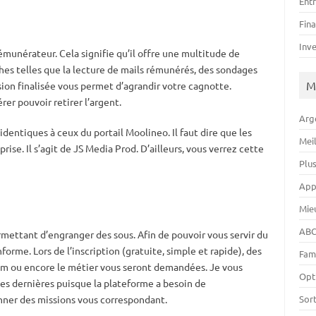
Ent
Fin
Inv
émunérateur. Cela signifie qu’il offre une multitude de
hes telles que la lecture de mails rémunérés, des sondages
M
sion finalisée vous permet d’agrandir votre cagnotte.
r pouvoir retirer l’argent.
Arg
dentiques à ceux du portail Moolineo. Il faut dire que les
Mei
ise. Il s’agit de JS Media Prod. D’ailleurs, vous verrez cette
Plu
App
Mie
ABC
mettant d’engranger des sous. Afin de pouvoir vous servir du
forme. Lors de l’inscription (gratuite, simple et rapide), des
Fam
nom ou encore le métier vous seront demandées. Je vous
Opt
 dernières puisque la plateforme a besoin de
Sor
nner des missions vous correspondant.