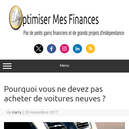
Aller
au
contenu
Menu
Pourquoi vous ne devez pas
acheter de voitures neuves ?
de
Harry
|
20 novembre 2017