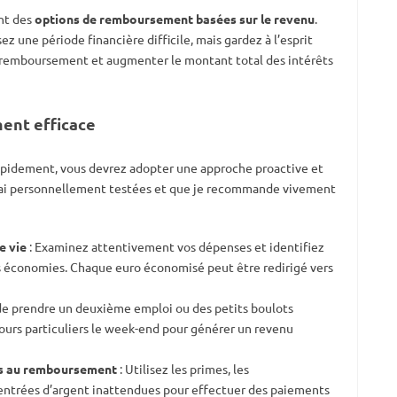
ent des
options de remboursement basées sur le revenu
.
ez une période financière difficile, mais gardez à l’esprit
u remboursement et augmenter le montant total des intérêts
ent efficace
apidement, vous devrez adopter une approche proactive et
 j’ai personnellement testées et que je recommande vivement
e vie
: Examinez attentivement vos dépenses et identifiez
s économies. Chaque euro économisé peut être redirigé vers
de prendre un deuxième emploi ou des petits boulots
ours particuliers le week-end pour générer un revenu
ls au remboursement
: Utilisez les primes, les
entrées d’argent inattendues pour effectuer des paiements