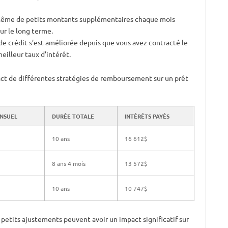
Même de petits montants supplémentaires chaque mois
ur le long terme.
 de crédit s’est améliorée depuis que vous avez contracté le
meilleur taux d’intérêt.
pact de différentes stratégies de remboursement sur un prêt
NSUEL
DURÉE TOTALE
INTÉRÊTS PAYÉS
10 ans
16 612$
8 ans 4 mois
13 572$
10 ans
10 747$
tits ajustements peuvent avoir un impact significatif sur