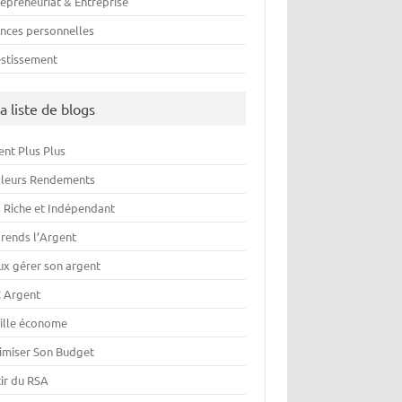
repreneuriat & Entreprise
ances personnelles
estissement
a liste de blogs
ent Plus Plus
lleurs Rendements
s Riche et Indépendant
rends l’Argent
ux gérer son argent
 Argent
ille économe
imiser Son Budget
tir du RSA