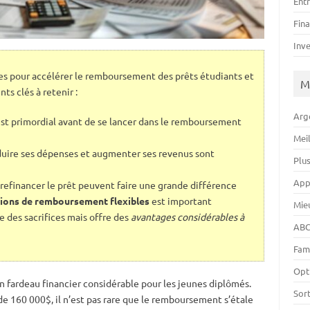
Ent
Fin
Inv
ces pour accélérer le remboursement des prêts étudiants et
M
nts clés à retenir :
Arg
st primordial avant de se lancer dans le remboursement
Mei
ire ses dépenses et augmenter ses revenus sont
Plu
App
refinancer le prêt peuvent faire une grande différence
ions de remboursement flexibles
est important
Mie
des sacrifices mais offre des
avantages considérables à
ABC
Fam
Opt
 fardeau financier considérable pour les jeunes diplômés.
Sor
e 160 000$, il n’est pas rare que le remboursement s’étale