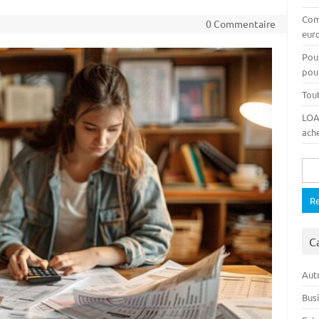
Com
0 Commentaire
euro
Pou
pour
Tout
LOA,
ache
Rech
C
Autr
Bus