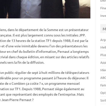
Ent
Fin
Inv
M
Amiens, dans le département de la Somme est un présentateur
rançaise. Il est plus largement connu sous les initiales JPP.
Arg
ion de 13 heures de la station TF1 depuis 1988, il est par la
et d’une voie inimitable devenu l’un des présentateurs les
Mei
teur en chef du bulletin d’information, Pernaut a longtemps
Plu
vial dans chaque édition, en misant sur des articles relatifs
nels vers la fin de la diffusion.
App
Mie
un public régulier de sept à huit millions de téléspectateurs
ABC
idérable pour un programme passant à l’heure du déjeuner. Il
ate de « Combien ça coûte ? », un programme mensuel
Fam
mmation sur TF1. Depuis 1988, Pernaut siège également au
Opt
tant que représentant des employés de l’entreprise. Mais
e Jean-Pierre Pernaut ?
Sor