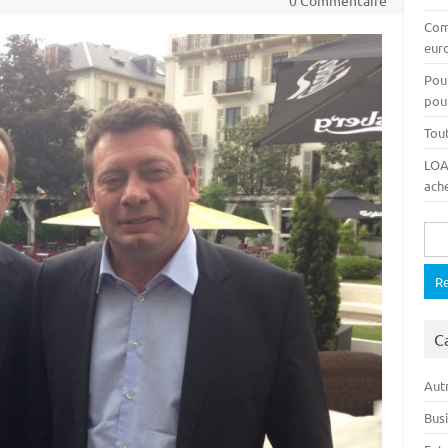
0 Commentaire
Com
euro
Pou
pour
Tout
LOA,
ache
Rech
C
Autr
Bus