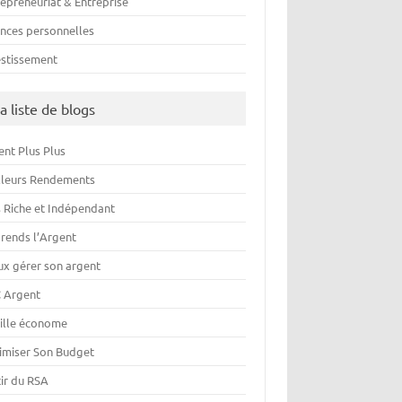
repreneuriat & Entreprise
ances personnelles
estissement
a liste de blogs
ent Plus Plus
lleurs Rendements
s Riche et Indépendant
rends l’Argent
ux gérer son argent
 Argent
ille économe
imiser Son Budget
tir du RSA