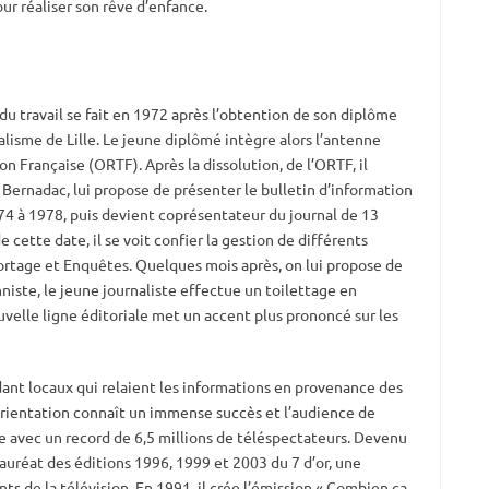
ur réaliser son rêve d’enfance.
u travail se fait en 1972 après l’obtention de son diplôme
alisme de Lille. Le jeune diplômé intègre alors l’antenne
on Française (ORTF). Après la dissolution, de l’ORTF, il
n Bernadac, lui propose de présenter le bulletin d’information
974 à 1978, puis devient coprésentateur du journal de 13
 cette date, il se voit confier la gestion de différents
rtage et Enquêtes. Quelques mois après, on lui propose de
niste, le jeune journaliste effectue un toilettage en
uvelle ligne éditoriale met un accent plus prononcé sur les
nt locaux qui relaient les informations en provenance des
orientation connaît un immense succès et l’audience de
e avec un record de 6,5 millions de téléspectateurs. Devenu
lauréat des éditions 1996, 1999 et 2003 du 7 d’or, une
s de la télévision. En 1991, il crée l’émission « Combien ça