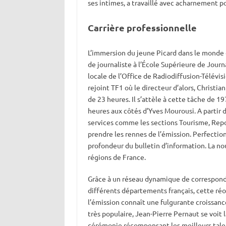
ses intimes, a travaillé avec acharnement po
Carrière professionnelle
L’immersion du jeune Picard dans le monde d
de journaliste à l’École Supérieure de Journ
locale de l’Office de Radiodiffusion-Télévisi
rejoint TF1 où le directeur d’alors, Christia
de 23 heures. Il s’attèle à cette tâche de 1
heures aux côtés d’Yves Mourousi. A partir de
services comme les sections Tourisme, Repo
prendre les rennes de l’émission. Perfection
profondeur du bulletin d’information. La no
régions de France.
Grâce à un réseau dynamique de corresponda
différents départements français, cette ré
l’émission connaît une fulgurante croissanc
très populaire, Jean-Pierre Pernaut se voit 
cérémonie récompensant les meilleurs talent