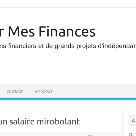
CONTACT
A PROPOS
un salaire mirobolant
A
Clau