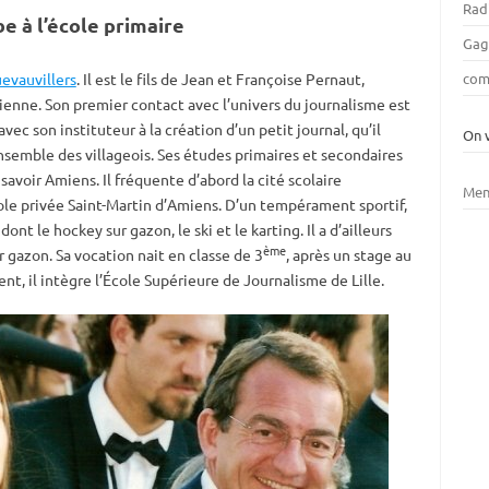
Rad
be à l’école primaire
Gag
evauvillers
. Il est le fils de Jean et Françoise Pernaut,
com
enne. Son premier contact avec l’univers du journalisme est
avec son instituteur à la création d’un petit journal, qu’il
On 
ensemble des villageois. Ses études primaires et secondaires
 à savoir Amiens. Il fréquente d’abord la cité scolaire
Men
école privée Saint-Martin d’Amiens. D’un tempérament sportif,
ont le hockey sur gazon, le ski et le karting. Il a d’ailleurs
ème
 gazon. Sa vocation nait en classe de 3
, après un stage au
nt, il intègre l’École Supérieure de Journalisme de Lille.