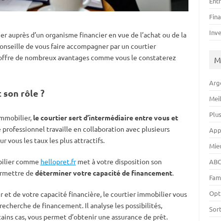
Ent
Fin
Inv
ier auprès d’un organisme financier en vue de l’achat ou de la
conseille de vous faire accompagner par un courtier
e offre de nombreux avantages comme vous le constaterez
M
Arg
 son rôle ?
Mei
Plu
immobilier,
le courtier sert d’intermédiaire entre vous et
e professionnel travaille en collaboration avec plusieurs
App
r vous les taux les plus attractifs.
Mie
obilier comme
hellopret.fr
met à votre disposition son
ABC
ermettre de
déterminer votre capacité de financement
.
Fam
Opt
r et de votre capacité financière, le courtier immobilier vous
recherche de financement. Il analyse les possibilités,
Sor
tains cas, vous permet d’obtenir une assurance de prêt.