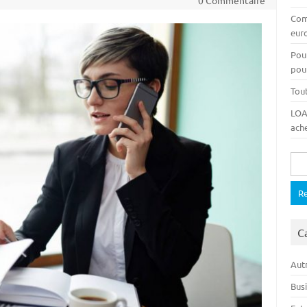
0 Commentaire
Com
euro
Pou
pour
Tout
LOA,
ache
Rech
C
Autr
Bus