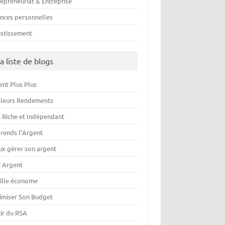
repreneuriat & Entreprise
ances personnelles
estissement
a liste de blogs
ent Plus Plus
lleurs Rendements
s Riche et Indépendant
rends l’Argent
ux gérer son argent
 Argent
ille économe
imiser Son Budget
tir du RSA